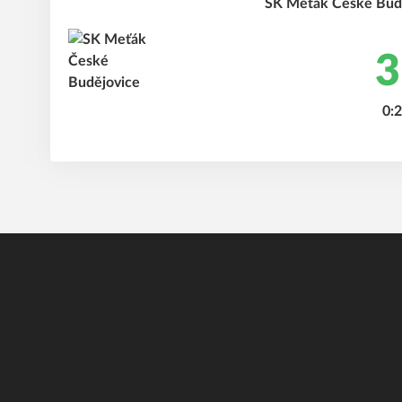
SK Meťák České Budě
3
0:2