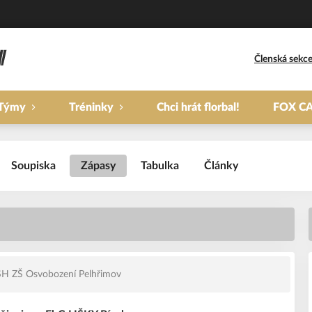
Členská sekc
Týmy
Tréninky
Chci hrát florbal!
FOX C
Soupiska
Zápasy
Tabulka
Články
H ZŠ Osvobození Pelhřimov