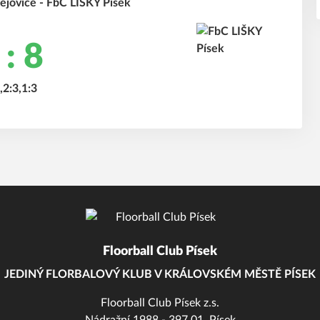
jovice - FbC LIŠKY Písek
 : 8
,2:3,1:3
Floorball Club Písek
JEDINÝ FLORBALOVÝ KLUB V KRÁLOVSKÉM MĚSTĚ PÍSEK
Floorball Club Písek z.s.