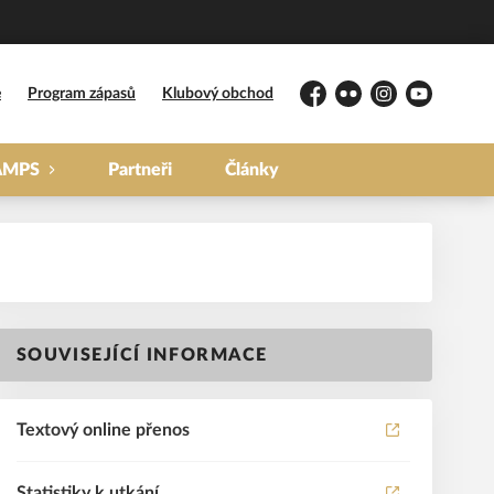
e
Program zápasů
Klubový obchod
Facebook
Flickr
Instagram
YouTube
AMPS
Partneři
Články
SOUVISEJÍCÍ INFORMACE
Textový online přenos
Statistiky k utkání