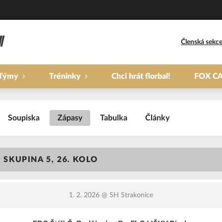
Členská sekc
Týmy
Tréninky
Chci hrát florbal!
FOX C
Soupiska
Zápasy
Tabulka
Články
- SKUPINA 5, 26. KOLO
1. 2. 2026
@ SH Strakonice