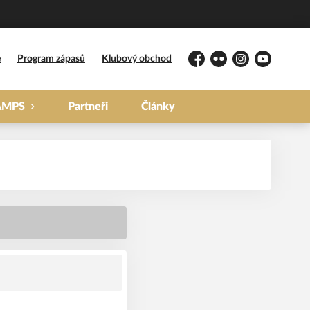
e
Program zápasů
Klubový obchod
Facebook
Flickr
Instagram
YouTube
AMPS
Partneři
Články