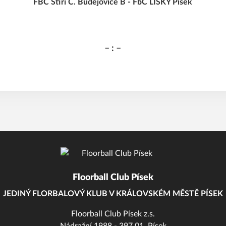
FBC Štíři Č. Budějovice B - FbC LIŠKY Písek
– : –
Floorball Club Písek
JEDINÝ FLORBALOVÝ KLUB V KRÁLOVSKÉM MĚSTĚ PÍSEK
Floorball Club Písek z.s.