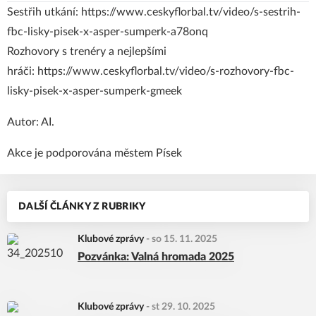
Sestřih utkání:
https://www.ceskyflorbal.tv/video/s-sestrih-
fbc-lisky-pisek-x-asper-sumperk-a78onq
Rozhovory s trenéry a nejlepšími
hráči:
https://www.ceskyflorbal.tv/video/s-rozhovory-fbc-
lisky-pisek-x-asper-sumperk-gmeek
Autor: AI.
Akce je podporována městem Písek
DALŠÍ ČLÁNKY Z RUBRIKY
Klubové zprávy
-
so 15. 11. 2025
Pozvánka: Valná hromada 2025
Klubové zprávy
-
st 29. 10. 2025