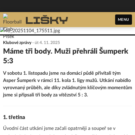
MENU
Klubové zprávy
-
út 4. 11. 2025
Máme tři body. Muži přehráli Šumperk
5:3
V sobotu 1. listopadu jsme na domácí půdě přivítali tým
Asper Šumperk v rámci 11. kola 1. ligy mužů. Utkání nabídlo
vyrovnaný průběh, ale díky zvládnutým klíčovým momentům
jsme si připsali tři body za vítězství 5 : 3.
1. třetina
Úvodní část utkání jsme začali opatrněji a soupeř se v