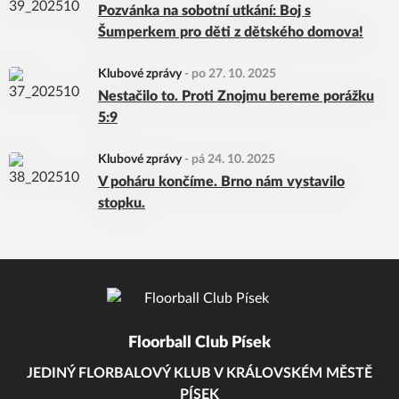
Pozvánka na sobotní utkání: Boj s
Šumperkem pro děti z dětského domova!
Klubové zprávy
-
po 27. 10. 2025
Nestačilo to. Proti Znojmu bereme porážku
5:9
Klubové zprávy
-
pá 24. 10. 2025
V poháru končíme. Brno nám vystavilo
stopku.
Floorball Club Písek
JEDINÝ FLORBALOVÝ KLUB V KRÁLOVSKÉM MĚSTĚ
PÍSEK