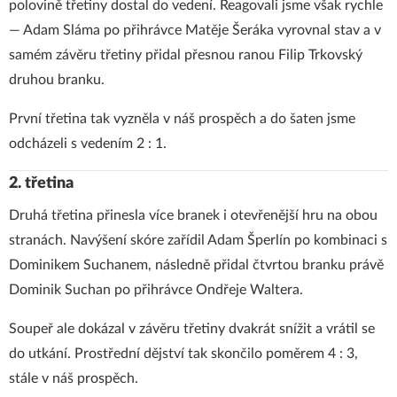
polovině třetiny dostal do vedení. Reagovali jsme však rychle
— Adam Sláma po přihrávce Matěje Šeráka vyrovnal stav a v
samém závěru třetiny přidal přesnou ranou Filip Trkovský
druhou branku.
První třetina tak vyzněla v náš prospěch a do šaten jsme
odcházeli s vedením 2 : 1.
2. třetina
Druhá třetina přinesla více branek i otevřenější hru na obou
stranách. Navýšení skóre zařídil Adam Šperlín po kombinaci s
Dominikem Suchanem, následně přidal čtvrtou branku právě
Dominik Suchan po přihrávce Ondřeje Waltera.
Soupeř ale dokázal v závěru třetiny dvakrát snížit a vrátil se
do utkání. Prostřední dějství tak skončilo poměrem 4 : 3,
stále v náš prospěch.