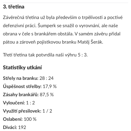
3. třetina
Závěrečná třetina už byla především o trpělivosti a poctivé
defenzivní práci. Šumperk se snažil o vyrovnání, ale naše
obrana v čele s brankářem obstála. V samém závěru přidal
pátou a zároveň pojistkovou branku Matěj Šerák.
Třetí třetina tak potvrdila naši výhru 5 : 3.
Statistiky utkání
Střely na branku:
28 : 24
Úspěšnost střelby:
17,9 %
Zásahy brankářů:
87,5 %
Vyloučení:
1 : 2
Využití přesilovek:
1 / 2
Oslabení:
100 %
Diváci:
192