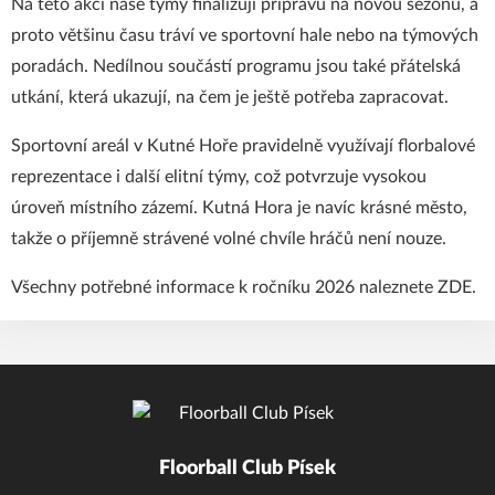
Na této akci naše týmy finalizují přípravu na novou sezónu, a
proto většinu času tráví ve sportovní hale nebo na týmových
poradách. Nedílnou součástí programu jsou také přátelská
utkání, která ukazují, na čem je ještě potřeba zapracovat.
Sportovní areál v Kutné Hoře pravidelně využívají florbalové
reprezentace i další elitní týmy, což potvrzuje vysokou
úroveň místního zázemí. Kutná Hora je navíc krásné město,
takže o příjemně strávené volné chvíle hráčů není nouze.
Všechny potřebné informace k ročníku 2026 naleznete
ZDE
.
Floorball Club Písek