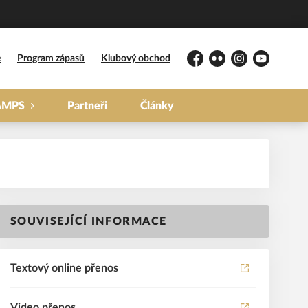
e
Program zápasů
Klubový obchod
Facebook
Flickr
Instagram
YouTube
AMPS
Partneři
Články
SOUVISEJÍCÍ INFORMACE
Textový online přenos
Video přenos