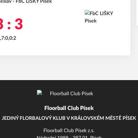
eslav - FbC LIŠKY Písek
 : 3
,7:0,0:2
Floorball Club Písek
JEDINÝ FLORBALOVÝ KLUB V KRÁLOVSKÉM MĚSTĚ PÍSEK
Floorball Club Písek z.s.