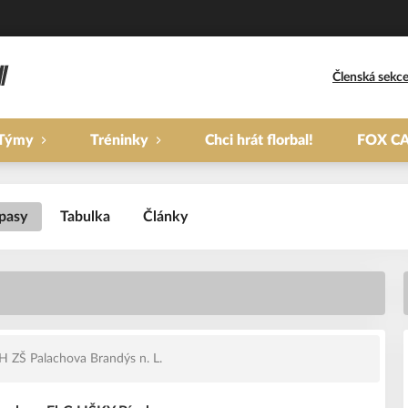
Členská sekc
Týmy
Tréninky
Chci hrát florbal!
FOX C
pasy
Tabulka
Články
 ZŠ Palachova Brandýs n. L.