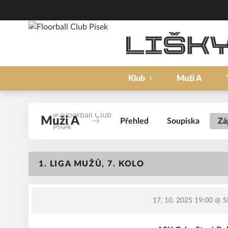
Klub
Muži A
Muži A
Přehled
Soupiska
Zá
1. LIGA MUŽŮ, 7. KOLO
17. 10. 2025 19:00
@ SH