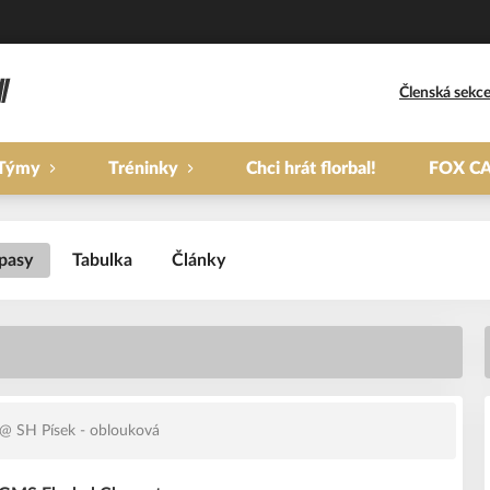
Členská sekc
Týmy
Tréninky
Chci hrát florbal!
FOX C
pasy
Tabulka
Články
@ SH Písek - oblouková