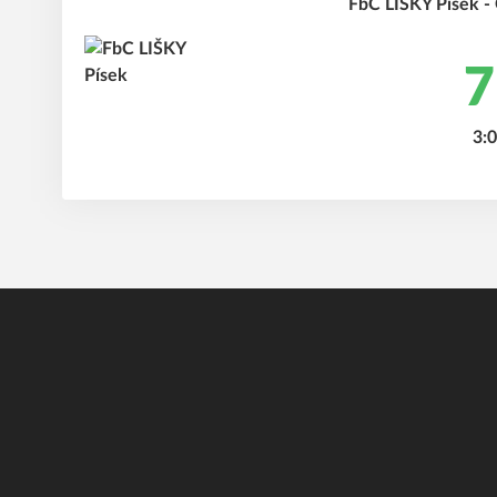
FbC LIŠKY Písek -
7
3:0