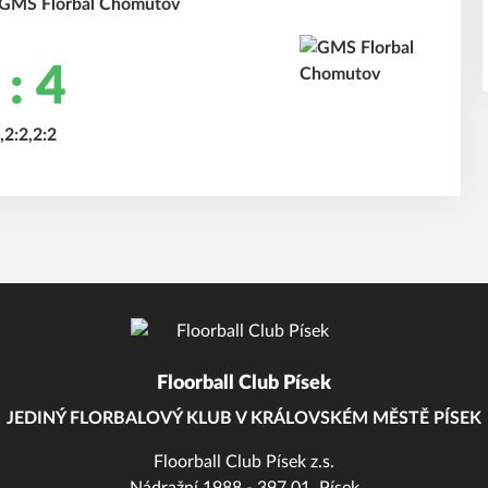
 GMS Florbal Chomutov
 : 4
,2:2,2:2
Floorball Club Písek
JEDINÝ FLORBALOVÝ KLUB V KRÁLOVSKÉM MĚSTĚ PÍSEK
Floorball Club Písek z.s.