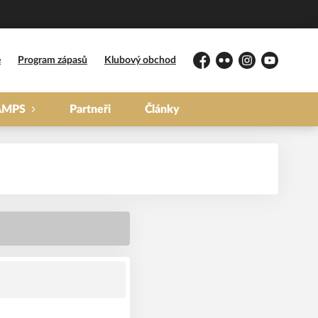
e
Program zápasů
Klubový obchod
Facebook
Flickr
Instagram
YouTube
AMPS
Partneři
Články