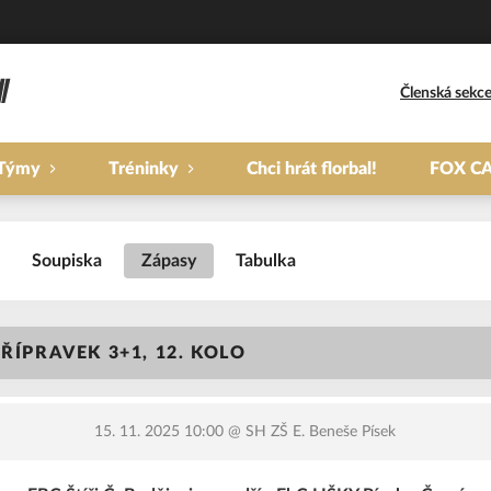
Členská sekc
Týmy
Tréninky
Chci hrát florbal!
FOX C
Soupiska
Zápasy
Tabulka
ŘÍPRAVEK 3+1, 12. KOLO
15. 11. 2025 10:00
@ SH ZŠ E. Beneše Písek