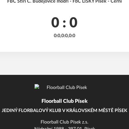
FBC Štíři Č. Budějovice modří - FbC LIŠKY Písek - Černí
0 : 0
0:0,0:0,0:0
Floorball Club Písek
JEDINÝ FLORBALOVÝ KLUB V KRÁLOVSKÉM MĚSTĚ PÍSEK
Floorball Club Písek z.s.