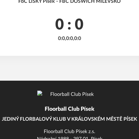
FbC LIŠKY Písek - FBC DOŠWICH MILEVSKO
0 : 0
0:0,0:0,0:0
Floorball Club Písek
JEDINÝ FLORBALOVÝ KLUB V KRÁLOVSKÉM MĚSTĚ PÍSEK
Floorball Club Písek z.s.