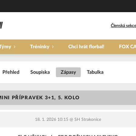
Členská sekc
Týmy
Tréninky
Chci hrát florbal!
FOX C
Přehled
Soupiska
Zápasy
Tabulka
INI PŘÍPRAVEK 3+1, 5. KOLO
18. 1. 2026 10:15
@ SH Strakonice