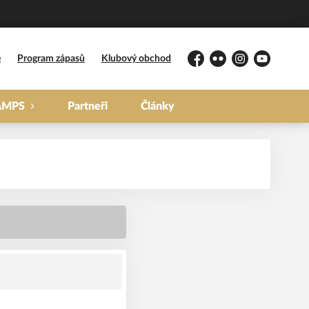
e
Program zápasů
Klubový obchod
Facebook
Flickr
Instagram
YouTube
AMPS
Partneři
Články