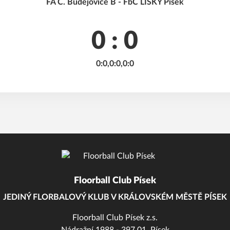
FA Č. Budějovice B - FbC LIŠKY Písek
0 : 0
0:0,0:0,0:0
Floorball Club Písek
JEDINÝ FLORBALOVÝ KLUB V KRÁLOVSKÉM MĚSTĚ PÍSEK
Floorball Club Písek z.s.