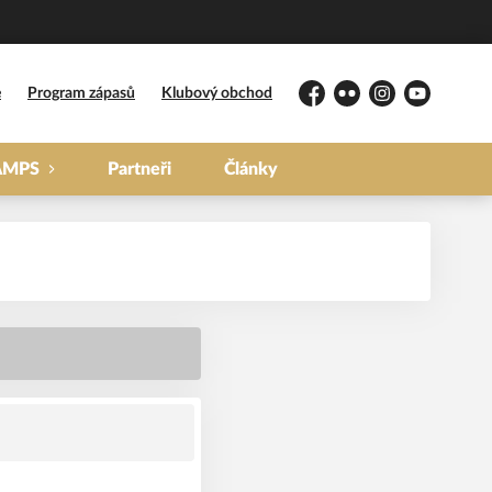
e
Program zápasů
Klubový obchod
Facebook
Flickr
Instagram
YouTube
AMPS
Partneři
Články