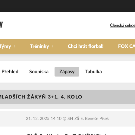
Členská sekc
Týmy
Tréninky
Chci hrát florbal!
FOX C
Přehled
Soupiska
Zápasy
Tabulka
MLADŠÍCH ŽÁKYŇ 3+1, 4. KOLO
21. 12. 2025 14:10
@ SH ZŠ E. Beneše Písek