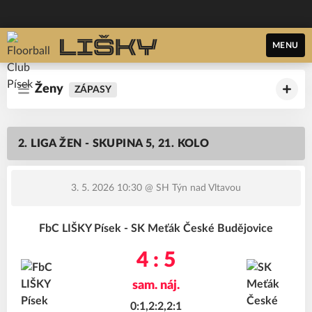
MENU
Ženy
ZÁPASY
2. LIGA ŽEN - SKUPINA 5, 21. KOLO
3. 5. 2026 10:30
@ SH Týn nad Vltavou
FbC LIŠKY Písek - SK Meťák České Budějovice
4 : 5
sam. náj.
0:1,2:2,2:1