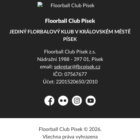
Floorball Club Písek
JEDINÝ FLORBALOVÝ KLUB V KRÁLOVSKÉM MĚSTĚ
PÍSEK
Floorball Club Písek z.s.
Nádražní 1988 - 397 01, Písek
email:
sekretar@fbcpisek.cz
IČO: 07567677
Účet: 2201520650/2010
Facebook
Flickr
Instagram
YouTube
Floorball Club Písek © 2026.
Všechna práva vyhrazena