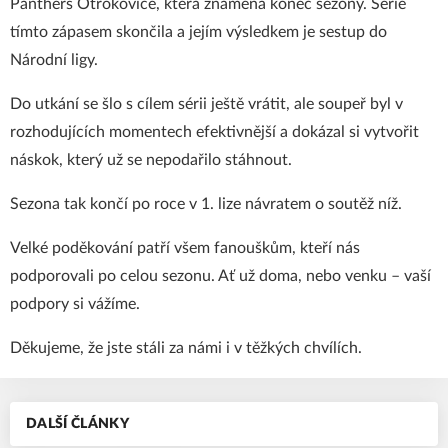
Panthers Otrokovice, která znamená konec sezony. Série
tímto zápasem skončila a jejím výsledkem je sestup do
Národní ligy.
Do utkání se šlo s cílem sérii ještě vrátit, ale soupeř byl v
rozhodujících momentech efektivnější a dokázal si vytvořit
náskok, který už se nepodařilo stáhnout.
Sezona tak končí po roce v 1. lize návratem o soutěž níž.
Velké poděkování patří všem fanouškům, kteří nás
podporovali po celou sezonu. Ať už doma, nebo venku – vaší
podpory si vážíme.
Děkujeme, že jste stáli za námi i v těžkých chvílích.
DALŠÍ ČLÁNKY