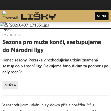
MENU
út 7. 4. 2026
Sezona pro muže končí, sestupujeme
do Národní ligy
Konec sezony. Porážka v rozhodujícím utkání znamená
sestup do Národní ligy. Děkujeme fanouškům za podporu po
celý ročník.
MUŽI A
V rozhodujícím utkání play-down přišla porážka 2:5 s