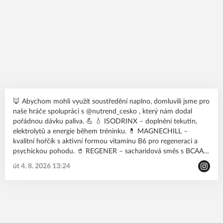
🦊 Abychom mohli využít soustředění naplno, domluvili jsme pro
naše hráče spolupráci s @nutrend_cesko , který nám dodal
pořádnou dávku paliva. 💪 💧 ISODRINX – doplnění tekutin,
elektrolytů a energie během tréninku. 💊 MAGNECHILL –
kvalitní hořčík s aktivní formou vitamínu B6 pro regeneraci a
psychickou pohodu. 🥤 REGENER – sacharidová směs s BCAA,
L-glutaminem, vitaminy a minerály pro rychlé nastartování
út 4. 8. 2026 13:24
regenerace po náročném výkonu. Děkujeme @nutrend_cesko za
podporu našeho klubu. Teď už je to na nás – nechat na hřišti
úplně všechno! 🔥🦊🏑