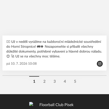
🙋‍♂️ Už v neděli vyrážíme na každoroční mládežnické soustředění
do Horní Stropnice! 🚌🍀 Nezapomeňte si přibalit všechny
důležité dokumenty, potřebné vybavení a hlavně dobrou náladu.
😊 🚀 Už se na všechny moc těšíme.
pá 10. 7. 2026 10:08
1
2
3
4
5