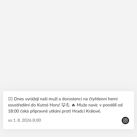
🙋‍♂️ Dnes vyrážejí naši muži a dorostenci na čtyřdenní herní
soustředění do Kutné Hory! 🦊💪 🔥 Muže navíc v pondělí od
18:00 čeká přípravné utkání proti Hradci Králové.
so 1. 8. 2026 8:00