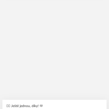
🙋‍♂️ Ještě jednou, díky! 🫶