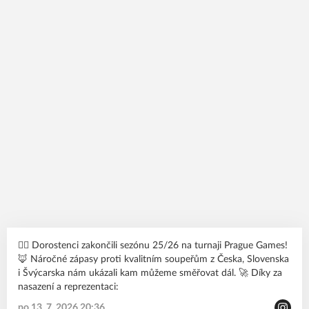
🙋‍♂️ Dorostenci zakončili sezónu 25/26 na turnaji Prague Games!
🦊 Náročné zápasy proti kvalitním soupeřům z Česka, Slovenska
i Švýcarska nám ukázali kam můžeme směřovat dál. 🚀 Díky za
nasazení a reprezentaci:
po 13. 7. 2026 20:36