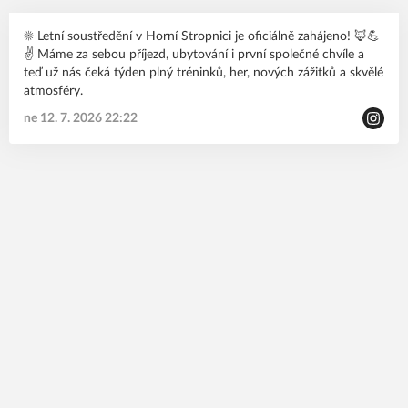
☀️ Letní soustředění v Horní Stropnici je oficiálně zahájeno! 🦊💪
✌️ Máme za sebou příjezd, ubytování i první společné chvíle a
teď už nás čeká týden plný tréninků, her, nových zážitků a skvělé
atmosféry.
ne 12. 7. 2026 22:22