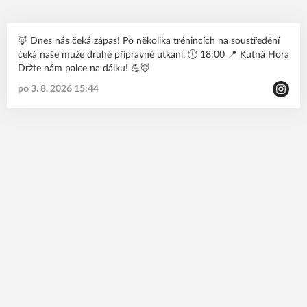
🦊 Dnes nás čeká zápas! Po několika trénincích na soustředění
čeká naše muže druhé přípravné utkání. 🕕 18:00 📍 Kutná Hora
Držte nám palce na dálku! 💪🦊
po 3. 8. 2026 15:44