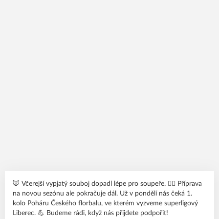
🦊 Včerejší vypjatý souboj dopadl lépe pro soupeře. 🙋‍♂️ Příprava
na novou sezónu ale pokračuje dál. Už v pondělí nás čeká 1.
kolo Poháru Českého florbalu, ve kterém vyzveme superligový
Liberec. 💪 Budeme rádi, když nás přijdete podpořit!