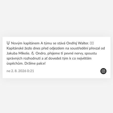
🦊 Novým kapitánem A týmu se stává Ondřej Walter. 🙋‍♂️
Kapitánské žezlo dnes před odjezdem na soustředění převzal od
Jakuba Mikeše. 💪 Ondro, přejeme ti pevné nervy, spoustu
správných rozhodnutí a ať dovedeš tým k co největším
úspěchům. Držíme palce!
ne 2. 8. 2026 0:21