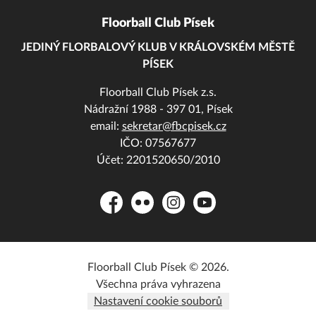
Floorball Club Písek
JEDINÝ FLORBALOVÝ KLUB V KRÁLOVSKÉM MĚSTĚ
PÍSEK
Floorball Club Písek z.s.
Nádražní 1988 - 397 01, Písek
email:
sekretar@fbcpisek.cz
IČO: 07567677
Účet: 2201520650/2010
Facebook
Flickr
Instagram
YouTube
Floorball Club Písek © 2026.
Všechna práva vyhrazena
Nastavení cookie souborů