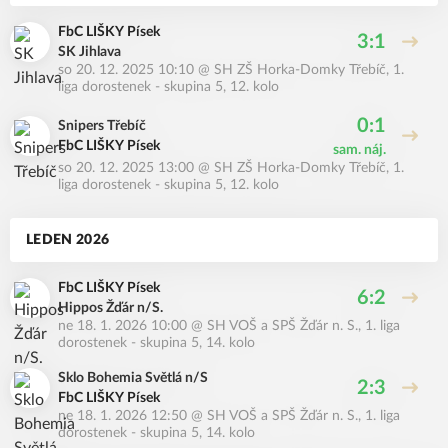
FbC LIŠKY Písek
3:1
SK Jihlava
so 20. 12. 2025 10:10
@
SH ZŠ Horka-Domky Třebíč
,
1.
liga dorostenek - skupina 5, 12. kolo
0:1
Snipers Třebíč
FbC LIŠKY Písek
sam. náj.
so 20. 12. 2025 13:00
@
SH ZŠ Horka-Domky Třebíč
,
1.
liga dorostenek - skupina 5, 12. kolo
LEDEN 2026
FbC LIŠKY Písek
6:2
Hippos Žďár n/S.
ne 18. 1. 2026 10:00
@
SH VOŠ a SPŠ Žďár n. S.
,
1. liga
dorostenek - skupina 5, 14. kolo
Sklo Bohemia Světlá n/S
2:3
FbC LIŠKY Písek
ne 18. 1. 2026 12:50
@
SH VOŠ a SPŠ Žďár n. S.
,
1. liga
dorostenek - skupina 5, 14. kolo