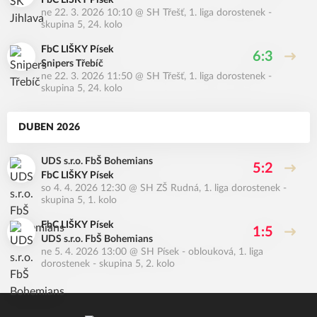
FbC LIŠKY Písek
ne 22. 3. 2026 10:10
@
SH Třešť
,
1. liga dorostenek -
skupina 5, 24. kolo
FbC LIŠKY Písek
6:3
Snipers Třebíč
ne 22. 3. 2026 11:50
@
SH Třešť
,
1. liga dorostenek -
skupina 5, 24. kolo
DUBEN 2026
UDS s.r.o. FbŠ Bohemians
5:2
FbC LIŠKY Písek
so 4. 4. 2026 12:30
@
SH ZŠ Rudná
,
1. liga dorostenek -
skupina 5, 1. kolo
FbC LIŠKY Písek
1:5
UDS s.r.o. FbŠ Bohemians
ne 5. 4. 2026 13:00
@
SH Písek - oblouková
,
1. liga
dorostenek - skupina 5, 2. kolo