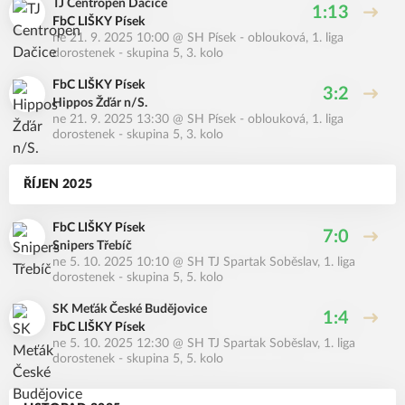
TJ Centropen Dačice
1:13
FbC LIŠKY Písek
ne 21. 9. 2025 10:00
@
SH Písek - oblouková
,
1. liga
dorostenek - skupina 5, 3. kolo
FbC LIŠKY Písek
3:2
Hippos Žďár n/S.
ne 21. 9. 2025 13:30
@
SH Písek - oblouková
,
1. liga
dorostenek - skupina 5, 3. kolo
ŘÍJEN 2025
FbC LIŠKY Písek
7:0
Snipers Třebíč
ne 5. 10. 2025 10:10
@
SH TJ Spartak Soběslav
,
1. liga
dorostenek - skupina 5, 5. kolo
SK Meťák České Budějovice
1:4
FbC LIŠKY Písek
ne 5. 10. 2025 12:30
@
SH TJ Spartak Soběslav
,
1. liga
dorostenek - skupina 5, 5. kolo