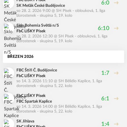
FbC LIŠKY Písek
6:0
SK Meťák České Budějovice
so 28. 2. 2026 9:00
@
SH Písek - oblouková
,
1. liga
dorostenek - skupina 5, 19. kolo
Sklo Bohemia Světlá n/S
6:10
FbC LIŠKY Písek
so 28. 2. 2026 12:30
@
SH Písek - oblouková
,
1. liga
dorostenek - skupina 5, 19. kolo
BŘEZEN 2026
FBC Štíři Č. Budějovice
1:7
FbC LIŠKY Písek
so 14. 3. 2026 11:10
@
SH Bělidlo Kaplice
,
1. liga
dorostenek - skupina 5, 22. kolo
FbC LIŠKY Písek
6:1
FBC Spartak Kaplice
so 14. 3. 2026 14:00
@
SH Bělidlo Kaplice
,
1. liga
dorostenek - skupina 5, 22. kolo
SK Jihlava
1:4