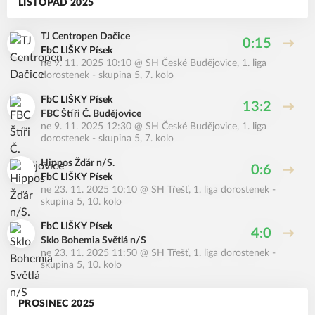
LISTOPAD 2025
TJ Centropen Dačice
0:15
FbC LIŠKY Písek
ne 9. 11. 2025 10:10
@
SH České Budějovice
,
1. liga
dorostenek - skupina 5, 7. kolo
FbC LIŠKY Písek
13:2
FBC Štíři Č. Budějovice
ne 9. 11. 2025 12:30
@
SH České Budějovice
,
1. liga
dorostenek - skupina 5, 7. kolo
Hippos Žďár n/S.
0:6
FbC LIŠKY Písek
ne 23. 11. 2025 10:10
@
SH Třešť
,
1. liga dorostenek -
skupina 5, 10. kolo
FbC LIŠKY Písek
4:0
Sklo Bohemia Světlá n/S
ne 23. 11. 2025 11:50
@
SH Třešť
,
1. liga dorostenek -
skupina 5, 10. kolo
PROSINEC 2025