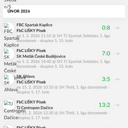
ÚNOR 2026
FBC Spartak Kaplice
0:8
FbC LIŠKY Písek
ne 1. 2. 2026 11:10
@
SH TJ Spartak Soběslav
,
1. liga
dorostenek - skupina 5, 15. kolo
FbC LIŠKY Písek
7:0
SK Meťák České Budějovice
ne 1. 2. 2026 14:40
@
SH TJ Spartak Soběslav
,
1. liga
dorostenek - skupina 5, 15. kolo
SK Jihlava
3:5
FbC LIŠKY Písek
ne 15. 2. 2026 10:10
@
SH Třešť
,
1. liga dorostenek -
skupina 5, 17. kolo
FbC LIŠKY Písek
13:2
TJ Centropen Dačice
ne 15. 2. 2026 12:30
@
SH Třešť
,
1. liga dorostenek -
skupina 5, 17. kolo