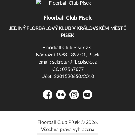
Floorball Club Písek
JEDINÝ FLORBALOVÝ KLUB V KRÁLOVSKÉM MĚSTĚ
PÍSEK
Floorball Club Písek z.s.
Nádražní 1988 - 397 01, Písek
email:
sekretar@fbcpisek.cz
IČO: 07567677
Účet: 2201520650/2010
Facebook
Flickr
Instagram
YouTube
Floorball Club Písek © 2026.
Všechna práva vyhrazena