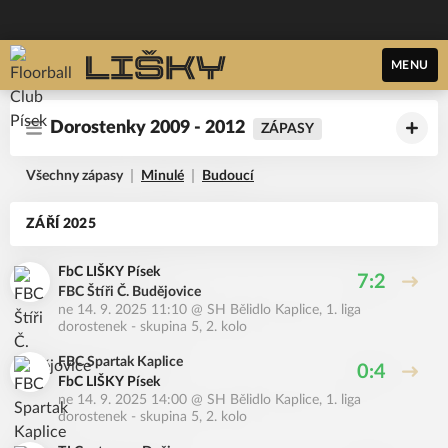
MENU
Dorostenky 2009 - 2012
ZÁPASY
Všechny zápasy
Minulé
Budoucí
ZÁŘÍ 2025
FbC LIŠKY Písek
7:2
FBC Štíři Č. Budějovice
ne 14. 9. 2025 11:10
@
SH Bělidlo Kaplice
,
1. liga
dorostenek - skupina 5, 2. kolo
FBC Spartak Kaplice
0:4
FbC LIŠKY Písek
ne 14. 9. 2025 14:00
@
SH Bělidlo Kaplice
,
1. liga
dorostenek - skupina 5, 2. kolo