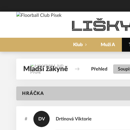
Klub
Muži A
Mladší žákyně
Přehled
Soupi
HRÁČKA
#
DV
Drtinová
Viktorie