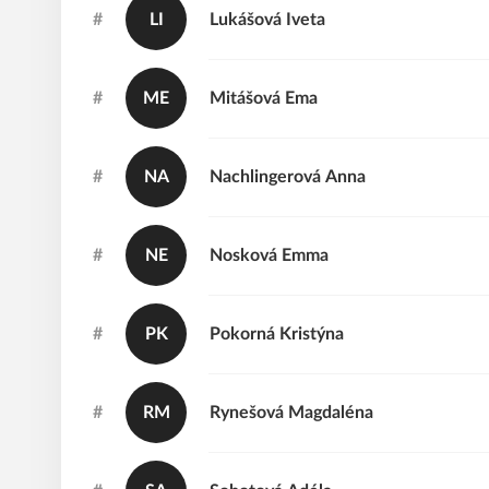
#
LI
Lukášová
Iveta
#
ME
Mitášová
Ema
#
NA
Nachlingerová
Anna
#
NE
Nosková
Emma
#
PK
Pokorná
Kristýna
#
RM
Rynešová
Magdaléna