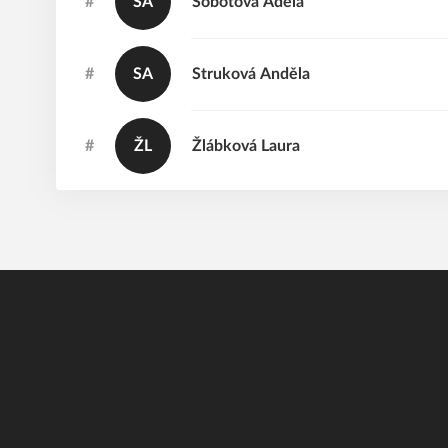
#
SA
Sobotová
Adéla
#
SA
Struková
Anděla
#
ŽL
Žlábková
Laura