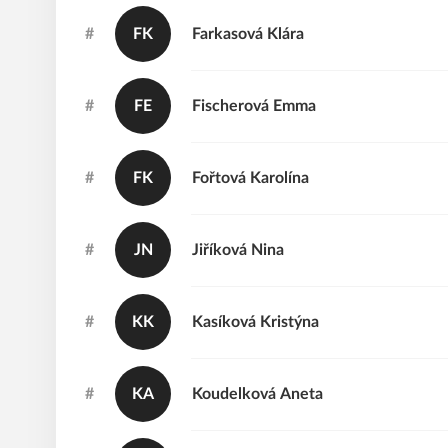
#
FK
Farkasová
Klára
#
FE
Fischerová
Emma
#
FK
Fořtová
Karolína
#
JN
Jiříková
Nina
#
KK
Kasíková
Kristýna
#
KA
Koudelková
Aneta