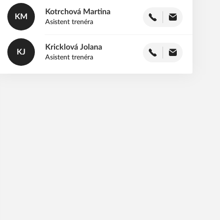
Kotrchová
Martina
KM
Asistent trenéra
Kricklová
Jolana
KJ
Asistent trenéra