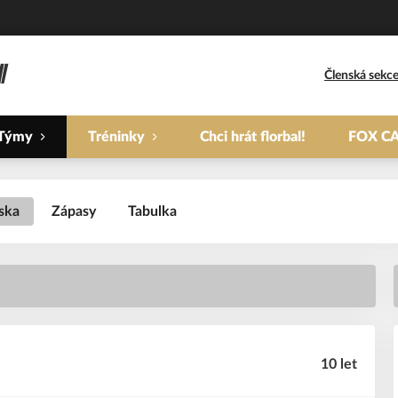
Členská sekc
Týmy
Tréninky
Chci hrát florbal!
FOX C
ska
Zápasy
Tabulka
10 let