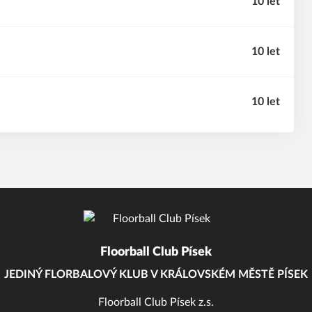
10 let
10 let
10 let
Floorball Club Písek
JEDINÝ FLORBALOVÝ KLUB V KRÁLOVSKÉM MĚSTĚ PÍSEK
Floorball Club Písek z.s.