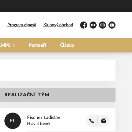
e
Program zápasů
Klubový obchod
Facebook
Flickr
Instagram
YouTube
AMPS
Partneři
Články
REALIZAČNÍ TÝM
Fischer
Ladislav
FL
Hlavní trenér