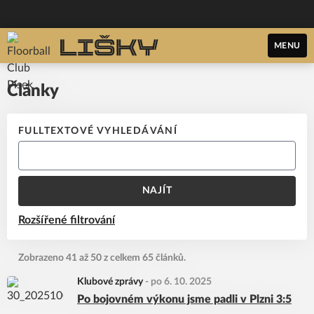
MENU
Články
FULLTEXTOVÉ VYHLEDÁVÁNÍ
NAJÍT
Rozšířené filtrování
Zobrazeno 41 až 50 z celkem 65 článků.
Klubové zprávy
-
po 6. 10. 2025
Po bojovném výkonu jsme padli v Plzni 3:5