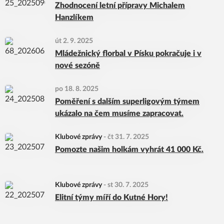
Zhodnocení letní přípravy Michalem
Hanzlíkem
út 2. 9. 2025
Mládežnický florbal v Písku pokračuje i v
nové sezóně
po 18. 8. 2025
Poměření s dalším superligovým týmem
ukázalo na čem musíme zapracovat.
Klubové zprávy
-
čt 31. 7. 2025
Pomozte našim holkám vyhrát 41 000 Kč.
Klubové zprávy
-
st 30. 7. 2025
Elitní týmy míří do Kutné Hory!