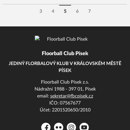
3
4
5
6
7
Floorball Club Písek
JEDINÝ FLORBALOVÝ KLUB V KRÁLOVSKÉM MĚSTĚ
PÍSEK
Floorball Club Písek z.s.
Nádražní 1988 - 397 01, Písek
email:
sekretar@fbcpisek.cz
IČO: 07567677
Účet: 2201520650/2010